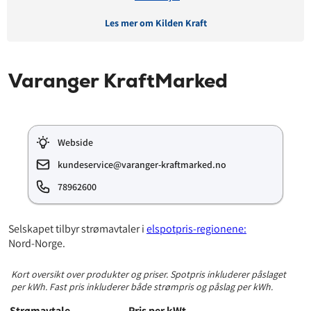
Les mer om Kilden Kraft
Avtaledetaljer
Varanger KraftMarked
Avtaletype:
Timespot
Prisgaranti:
12 måneder
Betaling:
etterskudd
Webside
Tilbud gyldig for:
nye og eksisterende kunder
Prisendring varsles på:
e-post
kundeservice@varanger-kraftmarked.no
78962600
Prisinformasjon
Selskapet tilbyr strømavtaler i
elspotpris-regionene:
Nord-Norge.
Påslagspris:
4,90 øre per kWt
Månedspris:
35 kr
Kort oversikt over produkter og priser. Spotpris inkluderer påslaget
Pris på papirfaktura:
8 kr
per kWh. Fast pris inkluderer både strømpris og påslag per kWh.
Strømavtale
Pris per kWt