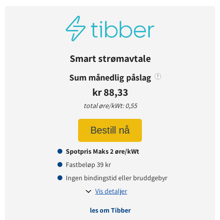
Avtaledetaljer
Avtaletype:
Timespot
Prisgaranti:
1 måneder
Betaling:
etterskudd
Smart strømavtale
Tilbud gyldig for:
nye og eksisterende kunder
Sum månedlig påslag
?
Prisendring varsles på:
e-post
kr 88,33
total øre/kWt: 0,55
Prisinformasjon
Bestill nå
Påslagspris:
1,90 øre per kWt
Spotpris Maks 2 øre/kWt
Månedspris:
35 kr
Fastbeløp 39 kr
Pris på papirfaktura:
0 kr
Ingen bindingstid eller bruddgebyr
Vis detaljer
les om Tibber