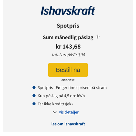
Avtaledetaljer
Avtaletype:
Timespot
Prisgaranti:
1 måneder
Spotpris
Betaling:
etterskudd
Sum månedlig påslag
?
Tilbud gyldig for:
nye kunder
kr 143,68
Prisendring varsles på:
e-post
total øre/kWt: 0,90
Bestill nå
Prisinformasjon
annonse
Påslagspris:
-8 øre per kWt
Spotpris - Følger timesprisen på strøm
Månedspris:
0 kr
Kun påslag på 4,5 øre kWh
Pris på papirfaktura:
9,90 kr
Tar ikke kredittsjekk
Vis detaljer
les om ishavskraft