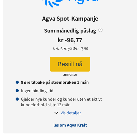
Prisgaranti:
1 måneder
Betaling:
etterskudd
Agva Spot-Kampanje
Tilbud gyldig for:
nye og eksisterende kunder
Prisendring varsles på:
e-post
Sum månedlig påslag
?
kr -96,77
total øre/kWt: -0,60
Prisinformasjon
Bestill nå
Påslagspris:
3,90 øre per kWt
Månedspris:
49 kr
annonse
Pris på papirfaktura:
7 kr
8 øre tilbake på strømbruken 1 mån
Ingen bindingstid
Gjelder nye kunder og kunder uten et aktivt
kundeforhold siste 12 mån
Vis detaljer
les om Aqva Kraft