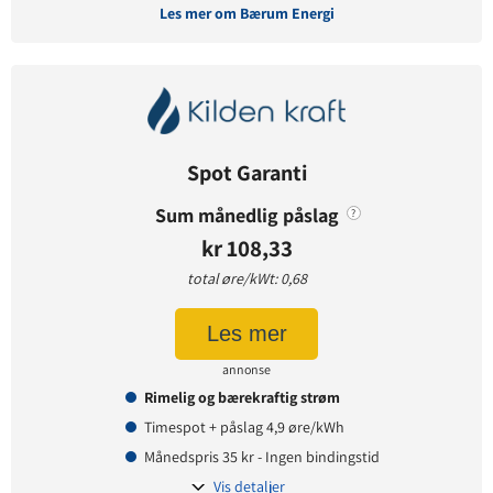
Les mer om Bærum Energi
Avtaledetaljer
Avtaletype:
Timespot
Prisgaranti:
12 måneder
Spot Garanti
Betaling:
etterskudd
Tilbud gyldig for:
nye og eksisterende kunder
Sum månedlig påslag
?
Prisendring varsles på:
e-post
kr 108,33
total øre/kWt: 0,68
Prisinformasjon
Les mer
Påslagspris:
4,90 øre per kWt
annonse
Månedspris:
39 kr
Rimelig og bærekraftig strøm
Pris på papirfaktura:
9 kr
Timespot + påslag 4,9 øre/kWh
Månedspris 35 kr - Ingen bindingstid
Vis detaljer