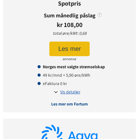
Spotpris
Sum månedlig påslag
?
kr 108,00
total øre/kWt: 0,68
Les mer
annonse
Norges mest valgte strømselskap
49 kr/mnd + 5,90 øre/kWh
eFaktura 0 kr
Vis detaljer
Les mer om Fortum
Avtaledetaljer
Avtaletype:
Timespot