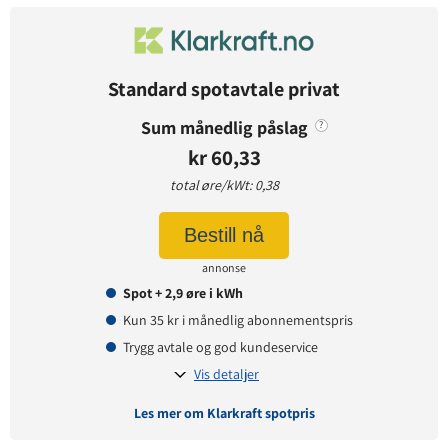
Avtaledetaljer
Avtaletype:
Timespot
Prisgaranti:
1 måneder
Standard spotavtale privat
Betaling:
etterskudd
Sum månedlig påslag
?
Tilbud gyldig for:
nye og eksisterende kunder
kr 60,33
Prisendring varsles på:
e-post
total øre/kWt: 0,38
Bestill nå
Prisinformasjon
annonse
Påslagspris:
5,62 øre per kWt
Spot + 2,9 øre i kWh
Månedspris:
61,25 kr
Kun 35 kr i månedlig abonnementspris
Pris på papirfaktura:
7,50 kr
Trygg avtale og god kundeservice
Vis detaljer
Les mer om Klarkraft spotpris