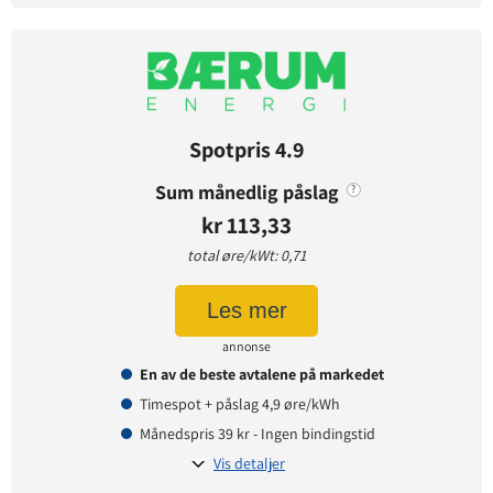
Avtaledetaljer
Avtaletype:
Timespot
Prisgaranti:
1 måneder
Betaling:
etterskudd
Spotpris 4.9
Tilbud gyldig for:
nye og eksisterende kunder
Sum månedlig påslag
?
Prisendring varsles på:
e-post
kr 113,33
total øre/kWt: 0,71
Prisinformasjon
Les mer
Påslagspris:
2,95 øre per kWt
annonse
Månedspris:
49 kr
En av de beste avtalene på markedet
Pris på papirfaktura:
0 kr
Timespot + påslag 4,9 øre/kWh
Månedspris 39 kr - Ingen bindingstid
Vis detaljer