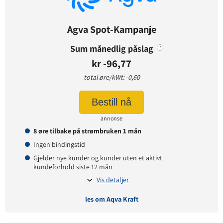
Prisgaranti:
1 måneder
Betaling:
etterskudd
Agva Spot-Kampanje
Tilbud gyldig for:
nye og eksisterende kunder
Prisendring varsles på:
e-post
Sum månedlig påslag
?
kr -96,77
total øre/kWt: -0,60
Prisinformasjon
Bestill nå
Påslagspris:
3,90 øre per kWt
Månedspris:
49 kr
annonse
Pris på papirfaktura:
7 kr
8 øre tilbake på strømbruken 1 mån
Ingen bindingstid
Gjelder nye kunder og kunder uten et aktivt
kundeforhold siste 12 mån
Vis detaljer
les om Aqva Kraft