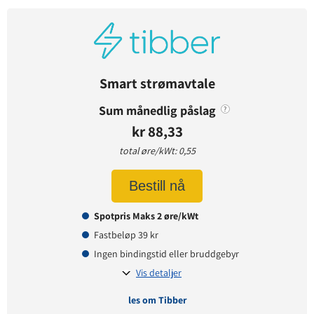
Avtaledetaljer
Avtaletype:
Timespot
Prisgaranti:
1 måneder
Betaling:
etterskudd
Smart strømavtale
Tilbud gyldig for:
nye og eksisterende kunder
Sum månedlig påslag
?
Prisendring varsles på:
e-post
kr 88,33
total øre/kWt: 0,55
Prisinformasjon
Bestill nå
Påslagspris:
1,90 øre per kWt
Spotpris Maks 2 øre/kWt
Månedspris:
35 kr
Fastbeløp 39 kr
Pris på papirfaktura:
0 kr
Ingen bindingstid eller bruddgebyr
Vis detaljer
les om Tibber