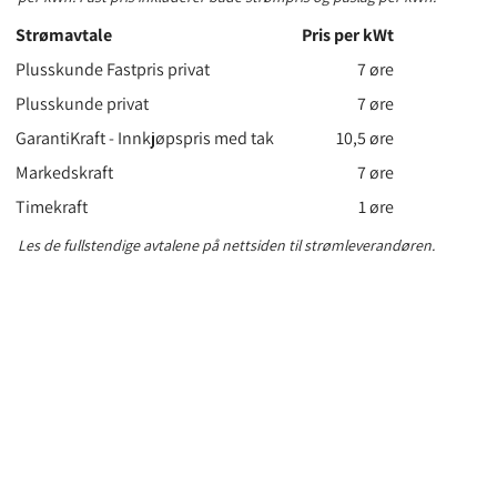
Strømavtale
Pris per kWt
Plusskunde Fastpris privat
7 øre
Plusskunde privat
7 øre
GarantiKraft - Innkjøpspris med tak
10,5 øre
Markedskraft
7 øre
Timekraft
1 øre
Les de fullstendige avtalene på nettsiden til strømleverandøren.