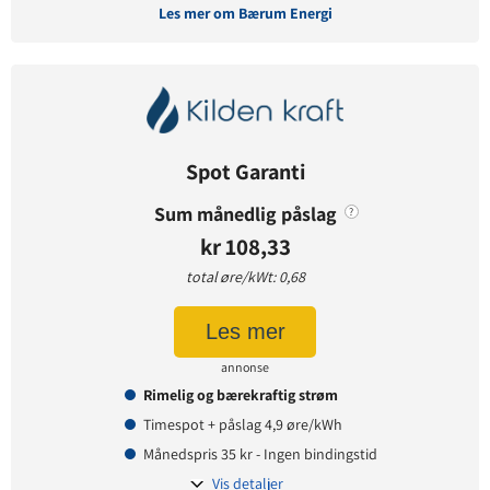
Les mer om Bærum Energi
Avtaledetaljer
Avtaletype:
Timespot
Prisgaranti:
12 måneder
Spot Garanti
Betaling:
etterskudd
Tilbud gyldig for:
nye og eksisterende kunder
Sum månedlig påslag
?
Prisendring varsles på:
e-post
kr 108,33
total øre/kWt: 0,68
Prisinformasjon
Les mer
Påslagspris:
4,90 øre per kWt
annonse
Månedspris:
39 kr
Rimelig og bærekraftig strøm
Pris på papirfaktura:
9 kr
Timespot + påslag 4,9 øre/kWh
Månedspris 35 kr - Ingen bindingstid
Vis detaljer