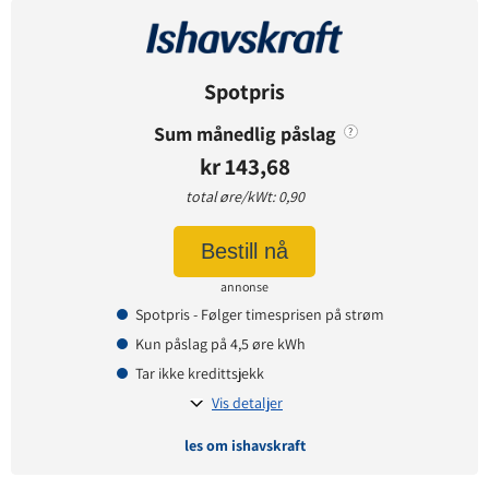
Avtaledetaljer
Avtaletype:
Timespot
Prisgaranti:
1 måneder
Spotpris
Betaling:
etterskudd
Sum månedlig påslag
?
Tilbud gyldig for:
nye kunder
kr 143,68
Prisendring varsles på:
e-post
total øre/kWt: 0,90
Bestill nå
Prisinformasjon
annonse
Påslagspris:
-8 øre per kWt
Spotpris - Følger timesprisen på strøm
Månedspris:
0 kr
Kun påslag på 4,5 øre kWh
Pris på papirfaktura:
9,90 kr
Tar ikke kredittsjekk
Vis detaljer
les om ishavskraft