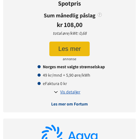
Spotpris
Sum månedlig påslag
?
kr 108,00
total øre/kWt: 0,68
Les mer
annonse
Norges mest valgte strømselskap
49 kr/mnd + 5,90 øre/kWh
eFaktura 0 kr
Vis detaljer
Les mer om Fortum
Avtaledetaljer
Avtaletype:
Timespot