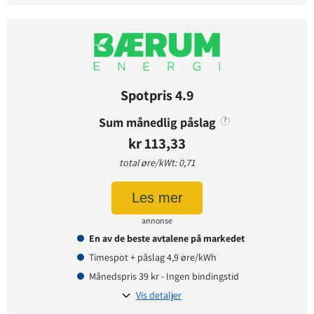
Avtaledetaljer
Avtaletype:
Timespot
Prisgaranti:
1 måneder
Betaling:
etterskudd
Spotpris 4.9
Tilbud gyldig for:
nye og eksisterende kunder
Sum månedlig påslag
?
Prisendring varsles på:
e-post
kr 113,33
total øre/kWt: 0,71
Prisinformasjon
Les mer
Påslagspris:
2,95 øre per kWt
annonse
Månedspris:
49 kr
En av de beste avtalene på markedet
Pris på papirfaktura:
0 kr
Timespot + påslag 4,9 øre/kWh
Månedspris 39 kr - Ingen bindingstid
Vis detaljer