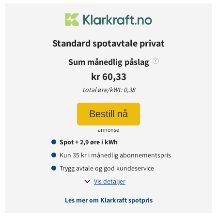
Avtaledetaljer
Avtaletype:
Timespot
Prisgaranti:
1 måneder
Standard spotavtale privat
Betaling:
etterskudd
Sum månedlig påslag
?
Tilbud gyldig for:
nye og eksisterende kunder
kr 60,33
Prisendring varsles på:
e-post
total øre/kWt: 0,38
Bestill nå
Prisinformasjon
annonse
Påslagspris:
5,62 øre per kWt
Spot + 2,9 øre i kWh
Månedspris:
61,25 kr
Kun 35 kr i månedlig abonnementspris
Pris på papirfaktura:
7,50 kr
Trygg avtale og god kundeservice
Vis detaljer
Les mer om Klarkraft spotpris