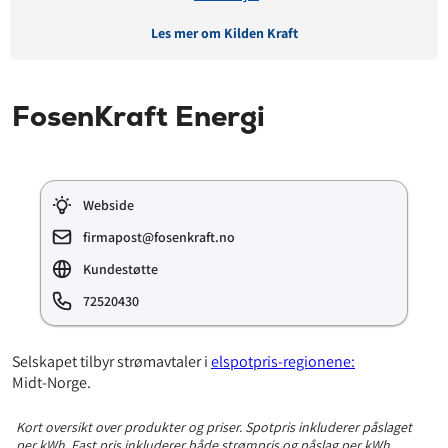
Les mer om Kilden Kraft
Avtaledetaljer
FosenKraft Energi
Avtaletype:
Timespot
Prisgaranti:
12 måneder
Betaling:
etterskudd
Webside
Tilbud gyldig for:
nye og eksisterende kunder
Prisendring varsles på:
e-post
firmapost@fosenkraft.no
Kundestøtte
72520430
Prisinformasjon
Påslagspris:
4,90 øre per kWt
Selskapet tilbyr strømavtaler i
elspotpris-regionene:
Månedspris:
35 kr
Midt-Norge.
Pris på papirfaktura:
8 kr
Kort oversikt over produkter og priser. Spotpris inkluderer påslaget
per kWh. Fast pris inkluderer både strømpris og påslag per kWh.