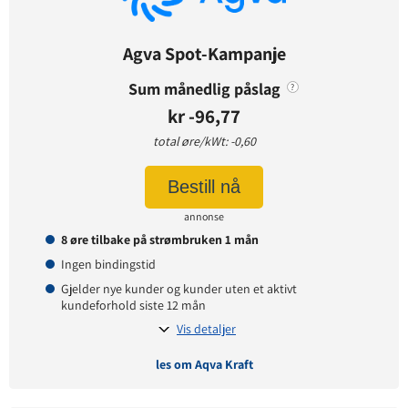
Prisgaranti:
1 måneder
Betaling:
etterskudd
Agva Spot-Kampanje
Tilbud gyldig for:
nye og eksisterende kunder
Prisendring varsles på:
e-post
Sum månedlig påslag
?
kr -96,77
total øre/kWt: -0,60
Prisinformasjon
Bestill nå
Påslagspris:
3,90 øre per kWt
Månedspris:
49 kr
annonse
Pris på papirfaktura:
7 kr
8 øre tilbake på strømbruken 1 mån
Ingen bindingstid
Gjelder nye kunder og kunder uten et aktivt
kundeforhold siste 12 mån
Vis detaljer
les om Aqva Kraft