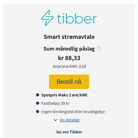
Avtaledetaljer
Avtaletype:
Timespot
Prisgaranti:
1 måneder
Betaling:
etterskudd
Smart strømavtale
Tilbud gyldig for:
nye og eksisterende kunder
Sum månedlig påslag
?
Prisendring varsles på:
e-post
kr 88,33
total øre/kWt: 0,55
Prisinformasjon
Bestill nå
Påslagspris:
1,90 øre per kWt
Spotpris Maks 2 øre/kWt
Månedspris:
35 kr
Fastbeløp 39 kr
Pris på papirfaktura:
0 kr
Ingen bindingstid eller bruddgebyr
Vis detaljer
les om Tibber