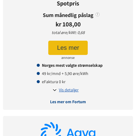
Spotpris
Sum månedlig påslag
?
kr 108,00
total øre/kWt: 0,68
Les mer
annonse
Norges mest valgte strømselskap
49 kr/mnd + 5,90 øre/kWh
eFaktura 0 kr
Vis detaljer
Les mer om Fortum
Avtaledetaljer
Avtaletype:
Timespot