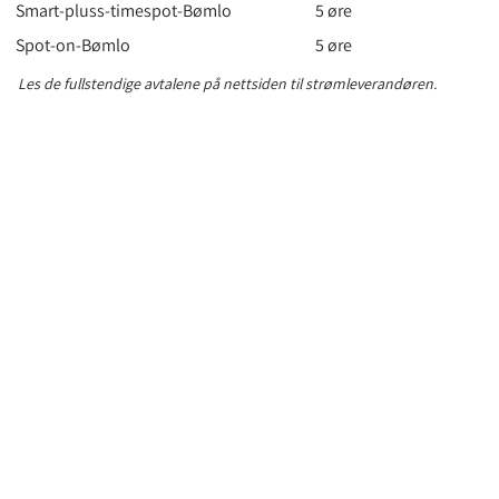
Smart-pluss-timespot-Bømlo
5 øre
Spot-on-Bømlo
5 øre
Les de fullstendige avtalene på nettsiden til strømleverandøren.