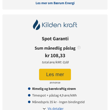
Les mer om Bærum Energi
Avtaledetaljer
Avtaletype:
Timespot
Prisgaranti:
12 måneder
Spot Garanti
Betaling:
etterskudd
Tilbud gyldig for:
nye og eksisterende kunder
Sum månedlig påslag
?
Prisendring varsles på:
e-post
kr 108,33
total øre/kWt: 0,68
Prisinformasjon
Les mer
Påslagspris:
4,90 øre per kWt
annonse
Månedspris:
39 kr
Rimelig og bærekraftig strøm
Pris på papirfaktura:
9 kr
Timespot + påslag 4,9 øre/kWh
Månedspris 35 kr - Ingen bindingstid
Vis detaljer