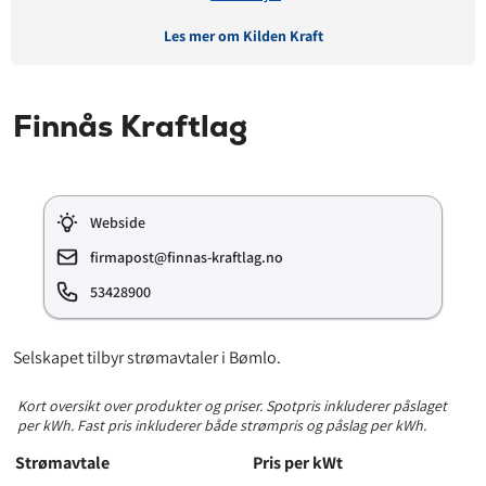
Les mer om Kilden Kraft
Avtaledetaljer
Finnås Kraftlag
Avtaletype:
Timespot
Prisgaranti:
12 måneder
Betaling:
etterskudd
Webside
Tilbud gyldig for:
nye og eksisterende kunder
Prisendring varsles på:
e-post
firmapost@finnas-kraftlag.no
53428900
Prisinformasjon
Selskapet tilbyr strømavtaler i Bømlo.
Påslagspris:
4,90 øre per kWt
Kort oversikt over produkter og priser. Spotpris inkluderer påslaget
Månedspris:
35 kr
per kWh. Fast pris inkluderer både strømpris og påslag per kWh.
Pris på papirfaktura:
8 kr
Strømavtale
Pris per kWt