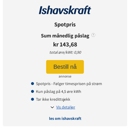
Avtaledetaljer
Avtaletype:
Timespot
Prisgaranti:
1 måneder
Spotpris
Betaling:
etterskudd
Sum månedlig påslag
?
Tilbud gyldig for:
nye kunder
kr 143,68
Prisendring varsles på:
e-post
total øre/kWt: 0,90
Bestill nå
Prisinformasjon
annonse
Påslagspris:
-8 øre per kWt
Spotpris - Følger timesprisen på strøm
Månedspris:
0 kr
Kun påslag på 4,5 øre kWh
Pris på papirfaktura:
9,90 kr
Tar ikke kredittsjekk
Vis detaljer
les om ishavskraft