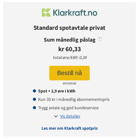
Avtaledetaljer
Avtaletype:
Timespot
Prisgaranti:
1 måneder
Standard spotavtale privat
Betaling:
etterskudd
Sum månedlig påslag
?
Tilbud gyldig for:
nye og eksisterende kunder
kr 60,33
Prisendring varsles på:
e-post
total øre/kWt: 0,38
Bestill nå
Prisinformasjon
annonse
Påslagspris:
5,62 øre per kWt
Spot + 2,9 øre i kWh
Månedspris:
61,25 kr
Kun 35 kr i månedlig abonnementspris
Pris på papirfaktura:
7,50 kr
Trygg avtale og god kundeservice
Vis detaljer
Les mer om Klarkraft spotpris