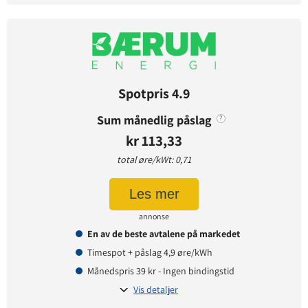
Avtaledetaljer
Avtaletype:
Timespot
Prisgaranti:
1 måneder
Betaling:
etterskudd
Spotpris 4.9
Tilbud gyldig for:
nye og eksisterende kunder
Sum månedlig påslag
?
Prisendring varsles på:
e-post
kr 113,33
total øre/kWt: 0,71
Prisinformasjon
Les mer
Påslagspris:
2,95 øre per kWt
annonse
Månedspris:
49 kr
En av de beste avtalene på markedet
Pris på papirfaktura:
0 kr
Timespot + påslag 4,9 øre/kWh
Månedspris 39 kr - Ingen bindingstid
Vis detaljer