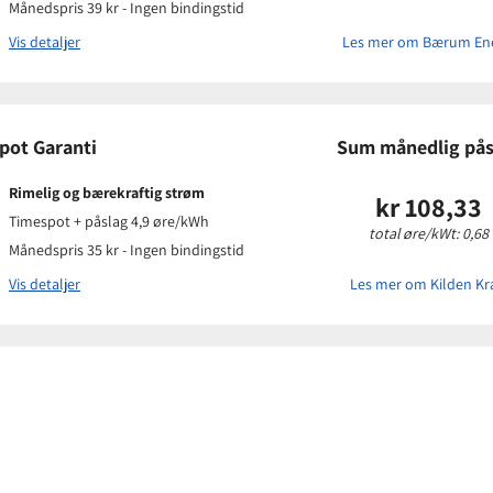
 eksisterende kunder
Månedspris 39 kr - Ingen bindingstid
-post
Vis detaljer
Les mer om Bærum Ene
Prisinform
pot Garanti
Sum månedlig pås
Påslagspris:
Månedspris:
Rimelig og bærekraftig strøm
kr 108,33
Pris på papir
Timespot + påslag 4,9 øre/kWh
total øre/kWt: 0,68
 eksisterende kunder
Månedspris 35 kr - Ingen bindingstid
-post
Vis detaljer
Les mer om Kilden Kr
Prisinform
Påslagspris:
Månedspris:
Pris på papir
 eksisterende kunder