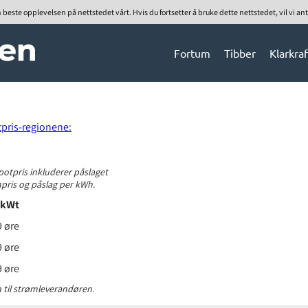
n beste opplevelsen på nettstedet vårt. Hvis du fortsetter å bruke dette nettstedet, vil vi ant
Fortum
Tibber
Klarkraf
tpris-regionene:
potpris inkluderer påslaget
mpris og påslag per kWh.
r kWt
9 øre
9 øre
9 øre
n til strømleverandøren.