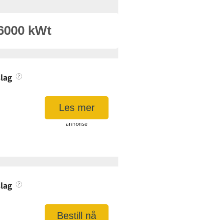
lag
?
Les mer
annonse
asjon
lag
?
3,90 øre per kWt
49 kr
Bestill nå
faktura:
7 kr