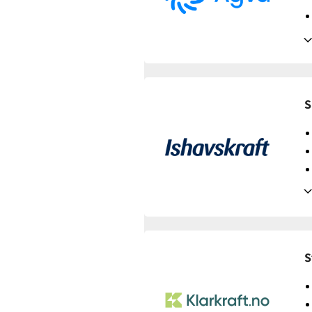
Tilbud gyldig for:
nye og
Prisendring varsles på:
e
Avtaledetaljer
S
Avtaletype:
Timespot
Prisgaranti:
1 måneder
Betaling:
etterskudd
Tilbud gyldig for:
nye ku
Prisendring varsles på:
e
Avtaledetaljer
S
Avtaletype:
Timespot
Prisgaranti:
1 måneder
Betaling:
etterskudd