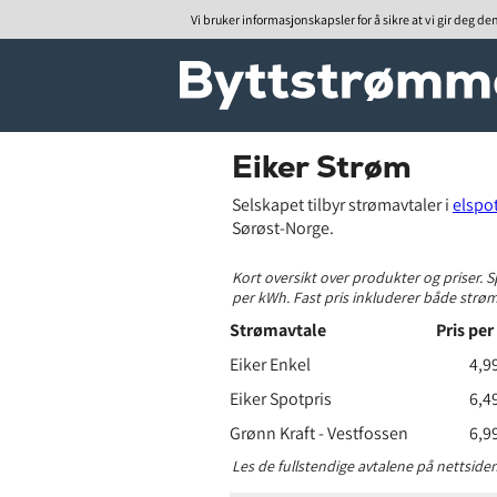
Vi bruker informasjonskapsler for å sikre at vi gir deg de
Eiker Strøm
Selskapet tilbyr strømavtaler i
elspo
Sørøst-Norge.
Kort oversikt over produkter og priser. S
per kWh. Fast pris inkluderer både strø
Strømavtale
Pris pe
Eiker Enkel
4,9
Eiker Spotpris
6,4
Grønn Kraft - Vestfossen
6,9
Les de fullstendige avtalene på nettside