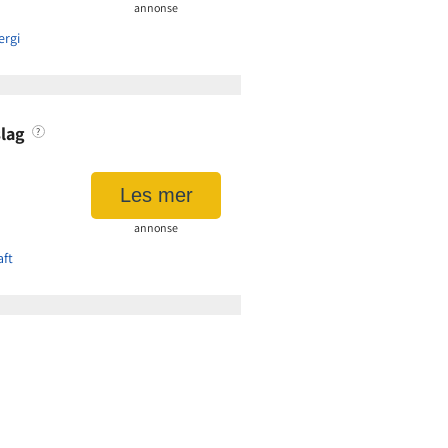
annonse
rgi
asjon
lag
?
4,90 øre per kWt
39 kr
Les mer
faktura:
9 kr
annonse
aft
asjon
4,90 øre per kWt
35 kr
faktura:
8 kr