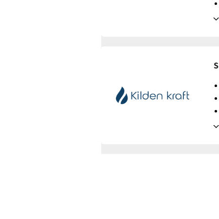
Tilbud gyldig for:
nye og
Prisendring varsles på:
e
Avtaledetaljer
S
Avtaletype:
Timespot
Prisgaranti:
12 måneder
Betaling:
etterskudd
Tilbud gyldig for:
nye og
Prisendring varsles på:
e
Avtaledetaljer
Avtaletype:
Timespot
Prisgaranti:
12 måneder
Betaling:
etterskudd
Tilbud gyldig for:
nye og