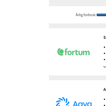
Årlig forbruk:
S
Avtaledetaljer
A
Avtaletype:
Timespot
Prisgaranti:
1 måneder
Betaling:
etterskudd