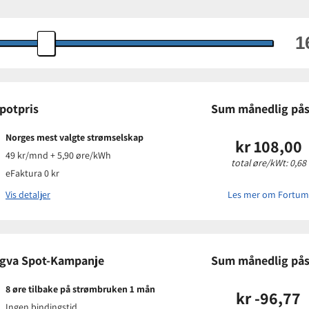
potpris
Sum månedlig pås
Norges mest valgte strømselskap
kr 108,00
49 kr/mnd + 5,90 øre/kWh
total øre/kWt: 0,68
eFaktura 0 kr
Vis detaljer
Les mer om Fortum
Prisinform
gva Spot-Kampanje
Sum månedlig pås
Påslagspris:
Månedspris:
8 øre tilbake på strømbruken 1 mån
kr -96,77
Pris på papir
Ingen bindingstid