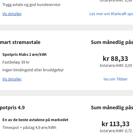
 eksisterende kunder
Trygg avtale og god kundeservice
-post
Vis detaljer
Les mer om Klarkraft spo
Prisinform
mart strømavtale
Sum månedlig pås
Påslagspris:
Månedspris:
Spotpris Maks 2 øre/kWt
kr 88,33
Pris på papir
Fastbeløp 39 kr
total øre/kWt: 0,55
 eksisterende kunder
Ingen bindingstid eller bruddgebyr
-post
Vis detaljer
les om Tibber
Prisinform
potpris 4.9
Sum månedlig pås
Påslagspris:
Månedspris:
En av de beste avtalene på markedet
kr 113,33
Pris på papir
Timespot + påslag 4,9 øre/kWh
total øre/kWt: 0,71