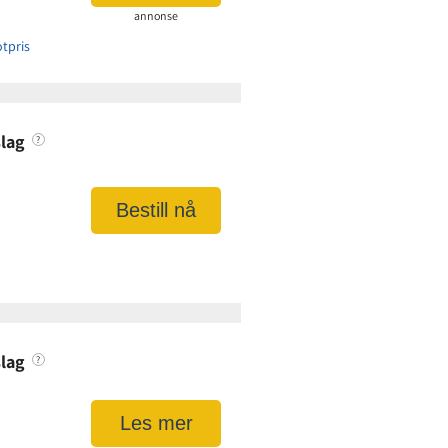
annonse
tpris
asjon
lag
?
1,90 øre per kWt
35 kr
faktura:
0 kr
Bestill nå
asjon
lag
?
2,95 øre per kWt
49 kr
Les mer
faktura:
0 kr