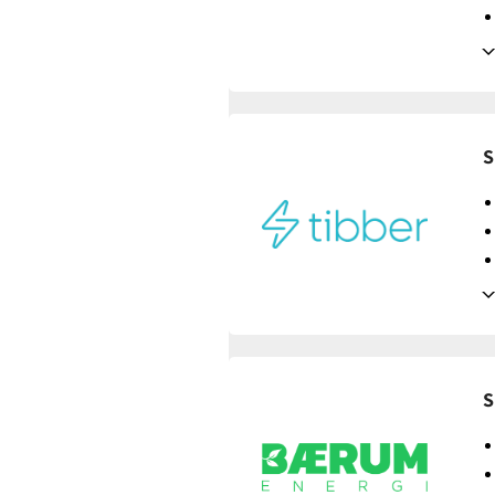
Tilbud gyldig for:
nye og
Prisendring varsles på:
e
Avtaledetaljer
S
Avtaletype:
Timespot
Prisgaranti:
1 måneder
Betaling:
etterskudd
Tilbud gyldig for:
nye og
Prisendring varsles på:
e
Avtaledetaljer
S
Avtaletype:
Timespot
Prisgaranti:
1 måneder
Betaling:
etterskudd