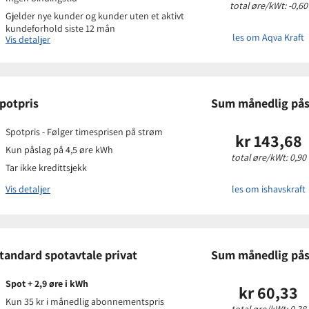
total øre/kWt: -0,60
 eksisterende kunder
Gjelder nye kunder og kunder uten et aktivt
kundeforhold siste 12 mån
-post
les om Aqva Kraft
Vis detaljer
Prisinformasjon
potpris
Sum månedlig pås
Påslagspris:
-8 øre 
Månedspris:
0 kr
Spotpris - Følger timesprisen på strøm
kr 143,68
Pris på papirfaktura
Kun påslag på 4,5 øre kWh
total øre/kWt: 0,90
nder
Tar ikke kredittsjekk
-post
Vis detaljer
les om ishavskraft
Prisinform
tandard spotavtale privat
Sum månedlig pås
Påslagspris:
Månedspris:
Spot + 2,9 øre i kWh
kr 60,33
Pris på papir
Kun 35 kr i månedlig abonnementspris
total øre/kWt: 0,38