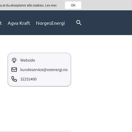
a at du aksepterer alle cookies. Les mer.
OK
t
Agva Kraft
NorgesEnergi
Webside
kundeservice@oeenergi.no
32251400